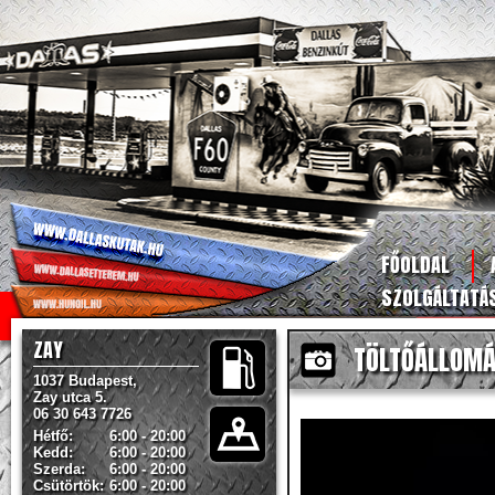
FŐOLDAL
SZOLGÁLTATÁ
ZAY
TÖLTŐÁLLOMÁS
1037 Budapest,
Zay utca 5.
06 30 643 7726
Hétfő:
6:00 - 20:00
Kedd:
6:00 - 20:00
Szerda:
6:00 - 20:00
Csütörtök:
6:00 - 20:00