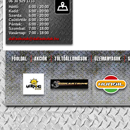
06 30 929 1733
Hétfő:
6:00 - 20:00
Kedd:
6:00 - 20:00
Szerda:
6:00 - 20:00
Csütörtök:
6:00 - 20:00
Péntek:
6:00 - 20:00
Szombat:
7:00 - 18:00
Vasárnap:
7:00 - 18:00
dallaskutak@dallaskutak.hu
FŐOLDAL
AKCIÓK
TÖLTŐÁLLOMÁSOK
ÜZEMANYAGOK
S