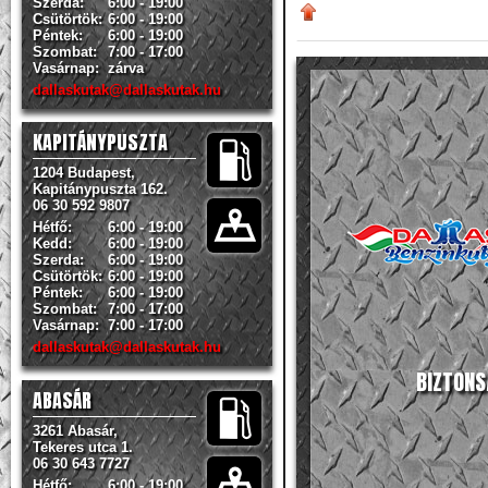
Szerda:
6:00 - 19:00
Csütörtök:
6:00 - 19:00
Péntek:
6:00 - 19:00
Szombat:
7:00 - 17:00
Vasárnap:
zárva
dallaskutak@dallaskutak.hu
KAPITÁNYPUSZTA
1204 Budapest,
Kapitánypuszta 162.
06 30 592 9807
Hétfő:
6:00 - 19:00
Kedd:
6:00 - 19:00
Szerda:
6:00 - 19:00
Csütörtök:
6:00 - 19:00
Péntek:
6:00 - 19:00
Szombat:
7:00 - 17:00
Vasárnap:
7:00 - 17:00
dallaskutak@dallaskutak.hu
BIZTONS
ABASÁR
3261 Abasár,
Tekeres utca 1.
06 30 643 7727
Hétfő:
6:00 - 19:00