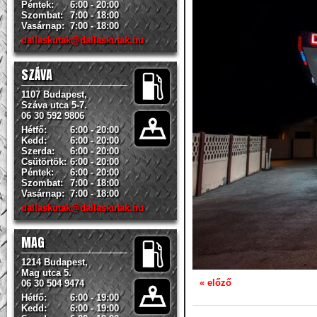
Péntek:
6:00 - 20:00
Szombat:
7:00 - 18:00
Vasárnap:
7:00 - 18:00
dallaskutak@dallaskutak.hu
SZÁVA
1107 Budapest,
Száva utca 5-7.
06 30 592 9806
Hétfő:
6:00 - 20:00
Kedd:
6:00 - 20:00
Szerda:
6:00 - 20:00
Csütörtök:
6:00 - 20:00
Péntek:
6:00 - 20:00
Szombat:
7:00 - 18:00
Vasárnap:
7:00 - 18:00
dallaskutak@dallaskutak.hu
MAG
1214 Budapest,
Mag utca 5.
« előző
06 30 504 9474
Hétfő:
6:00 - 19:00
Kedd:
6:00 - 19:00