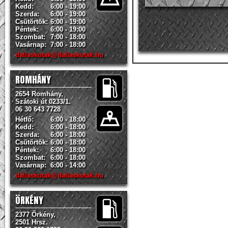
Kedd:
6:00 - 19:00
Szerda:
6:00 - 19:00
Csütörtök:
6:00 - 19:00
Péntek:
6:00 - 19:00
Szombat:
7:00 - 18:00
Vasárnap:
7:00 - 18:00
dallaskutak@dallaskutak.hu
ROMHÁNY
2654 Romhány,
Szátoki út 0233/1.
06 30 643 7728
Hétfő:
6:00 - 18:00
Kedd:
6:00 - 18:00
Szerda:
6:00 - 18:00
Csütörtök:
6:00 - 18:00
Péntek:
6:00 - 18:00
Szombat:
6:00 - 18:00
Vasárnap:
6:00 - 14:00
dallaskutak@dallaskutak.hu
ÖRKÉNY
2377 Örkény,
2501 Hrsz.